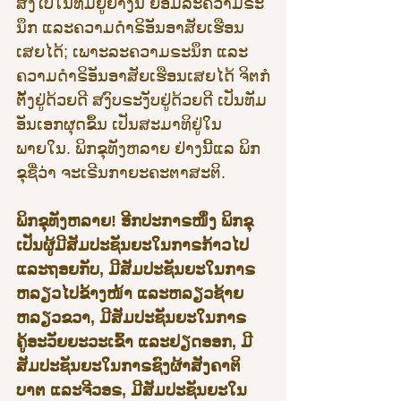
ສົ່ງໄປໃນທັມຢູ່ຢ່າງນີ້ ຍ່ອມລະຄວາມຣະ
ນຶກ ແລະຄວາມດຳຣິອັນອາສັຍເຮືອນ
ເສຍໄດ້; ເພາະລະຄວາມຣະນຶກ ແລະ
ຄວາມດຳຣິອັນອາສັຍເຮືອນເສຍໄດ້ ຈິຕກໍ
ຕັ້ງຢູ່ດ້ວຍດີ ສງົບຣະງັບຢູ່ດ້ວຍດີ ເປັນທັມ
ອັນເອກຜຸດຂຶ້ນ ເປັນສະມາທິຢູ່ໃນ
ພາຍໃນ. ພິກຂຸທັງຫລາຍ ຢ່າງນີ້ແລ ພິກ
ຂຸຊື່ວ່າ ຈະເຣີນກາຍະຄະຕາສະຕິ.
ພິກຂຸທັງຫລາຍ! ອີກປະກາຣໜຶ່ງ ພິກຂຸ
ເປັນຜູ້ມີສັມປະຊັນຍະໃນກາຣກ້າວໄປ
ແລະຖອຍກັບ, ມີສັມປະຊັນຍະໃນກາຣ
ຫລຽວໄປຂ້າງໜ້າ ແລະຫລຽວຊ້າຍ 
ຫລຽວຂວາ, ມີສັມປະຊັນຍະໃນກາຣ
ຄູ້ອະວັຍຍະວະເຂົ້າ ແລະຢຽດອອກ, ມີ
ສັມປະຊັນຍະໃນກາຣຊົງຜ້າສັງຄາຕິ 
ບາຕ ແລະຈີວອຣ, ມີສັມປະຊັນຍະໃນ