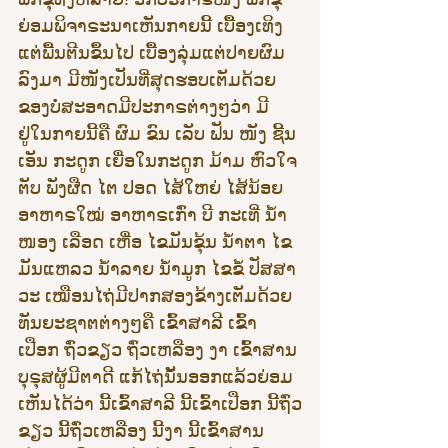
ຍ່ອມພິຈາຣະນາເຫັນກາຍນີ້ ເບື້ອງເທິງ
ແຕ່ພື້ນຕີນຂຶ້ນໄປ ເບື້ອງລຸ່ມແຕ່ປາຍຜົມ
ລົງມາ ມີໜັງເປັນທີ່ສຸດຮອບເຕັມດ້ວຍ
ຂອງບໍ່ສະອາດມີປະກາຣຕ່າງໆວ່າ ມີ
ຢູ່ໃນກາຍນີ້ຄື ຜົມ ຂົນ ເລັບ ຟັນ ໜັງ ຊີ້ນ 
ເອັນ ກະດູກ ເຍື່ອໃນກະດູກ ມ້າມ ຫົວໃຈ 
ຕັບ ພັງຜືດ ໄຕ ປອດ ໄສ້ໃຫຍ່ ໄສ້ນ້ອຍ 
ອາຫາຣໃໝ່ ອາຫາຣເກົ່າ ບີ ກະເທີ່ ນ້ຳ
ໜອງ ເລືອດ ເຫື່ອ ໄຂມັນຂຸ້ນ ນ້ຳຕາ ໄຂ
ມັນແຫລວ ນ້ຳລາຍ ນ້ຳມູກ ໄຂຂໍ້ ປັສສາ
ວະ ເໝືອນໄຖ່ມີປາກສອງຂ້າງເຕັມດ້ວຍ
ທັນຍະຊາຕຕ່າງໆຄື ເຂົ້າສາລີ ເຂົ້າ
ເປືອກ ຖົ່ວຂຽວ ຖົ່ວເຫລືອງ ງາ ເຂົ້າສານ 
ບຸຣຸສຜູ້ມີຕາດີ ແກ້ໄຖ່ນັ້ນອອກແລ້ວຍ່ອມ
ເຫັນໄດ້ວ່າ ນີ້ເຂົ້າສາລີ ນີ້ເຂົ້າເປືອກ ນີ້ຖົ່ວ
ຂຽວ ນີ້ຖົ່ວເຫລືອງ ນີ້ງາ ນີ້ເຂົ້າສານ 