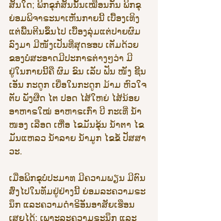
ສັນໃດ; ພິກຂຸກໍສັນນັ້ນເໝືອນກັນ ພິກຂຸ
ຍ່ອມພິຈາຣະນາເຫັນກາຍນີ້ ເບື້ອງເທິງ
ແຕ່ພື້ນຕີນຂຶ້ນໄປ ເບື້ອງລຸ່ມແຕ່ປາຍຜົມ
ລົງມາ ມີໜັງເປັນທີ່ສຸດຮອບ ເຕັມດ້ວຍ
ຂອງບໍ່ສະອາດມີປະກາຣຕ່າງໆວ່າ ມີ
ຢູ່ໃນກາຍນີ້ຄື ຜົມ ຂົນ ເລັບ ຟັນ ໜັງ ຊີ້ນ 
ເອັນ ກະດູກ ເຍື່ອໃນກະດູກ ມ້າມ ຫົວໃຈ 
ຕັບ ພັງຜືດ ໄຕ ປອດ ໄສ້ໃຫຍ່ ໄສ້ນ້ອຍ 
ອາຫາຣໃໝ່ ອາຫາຣເກົ່າ ບີ ກະເທີ່ ນ້ຳ
ໜອງ ເລືອດ ເຫື່ອ ໄຂມັນຂຸ້ນ ນ້ຳຕາ ໄຂ
ມັນແຫລວ ນ້ຳລາຍ ນ້ຳມູກ ໄຂຂໍ້ ປັສສາ
ວະ.
ເມື່ອພິກຂຸບໍ່ປະມາທ ມີຄວາມພຽນ ມີຕົນ
ສົ່ງໄປໃນທັມຢູ່ຢ່າງນີ້ ຍ່ອມລະຄວາມຣະ
ນຶກ ແລະຄວາມດຳຣິອັນອາສັຍເຮືອນ
ເສຍໄດ້; ເພາະລະຄວາມຣະນຶກ ແລະ