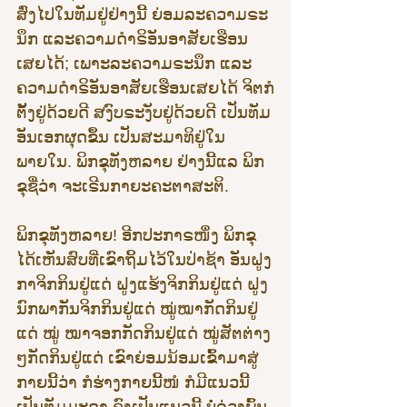
ສົ່ງໄປໃນທັມຢູ່ຢ່າງນີ້ ຍ່ອມລະຄວາມຣະ
ນຶກ ແລະຄວາມດຳຣິອັນອາສັຍເຮືອນ
ເສຍໄດ້; ເພາະລະຄວາມຣະນຶກ ແລະ
ຄວາມດຳຣິອັນອາສັຍເຮືອນເສຍໄດ້ ຈິຕກໍ
ຕັ້ງຢູ່ດ້ວຍດີ ສງົບຣະງັບຢູ່ດ້ວຍດີ ເປັນທັມ
ອັນເອກຜຸດຂຶ້ນ ເປັນສະມາທິຢູ່ໃນ
ພາຍໃນ. ພິກຂຸທັງຫລາຍ ຢ່າງນີ້ແລ ພິກ
ຂຸຊື່ວ່າ ຈະເຣີນກາຍະຄະຕາສະຕິ.
ພິກຂຸທັງຫລາຍ! ອີກປະກາຣໜຶ່ງ ພິກຂຸ
ໄດ້ເຫັນສົບທີ່ເຂົາຖິ້ມໄວ້ໃນປ່າຊ້າ ອັນຝູງ
ກາຈິກກິນຢູ່ແດ່ ຝູງແຮ້ງຈິກກິນຢູ່ແດ່ ຝູງ
ນົກພາກັນຈິກກິນຢູ່ແດ່ ໝູ່ໝາກັດກິນຢູ່
ແດ່ ໝູ່ ໝາຈອກກັດກິນຢູ່ແດ່ ໝູ່ສັຕຕ່າງ
ໆກັດກິນຢູ່ແດ່ ເຂົາຍ່ອມນ້ອມເຂົ້າມາສູ່
ກາຍນີ້ວ່າ ກໍຮ່າງກາຍນີ້ໜໍ ກໍມີແນວນີ້
ເປັນທັມມະດາ ຄົງເປັນແນວນີ້ ບໍ່ລ່ວງພົ້ນ