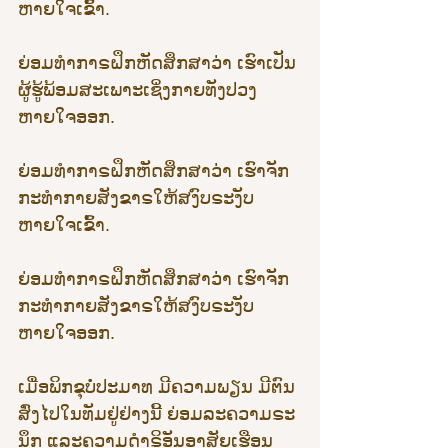
ຫາຍໃຈເຂົ້າ.
ຍ່ອມທຳກາຣຝຶກຫັດສຶກສາວ່າ ເຮົາເປັນ
ຜູ້ຮູ້ພ້ອມສະເພາະເຊິ່ງກາຍທັງປວງ 
ຫາຍໃຈອອກ.
ຍ່ອມທຳກາຣຝຶກຫັດສຶກສາວ່າ ເຮົາຈັກ
ກະທຳກາຍສັງຂາຣໃຫ້ສງົບຣະງັບ 
ຫາຍໃຈເຂົ້າ.
ຍ່ອມທຳກາຣຝຶກຫັດສຶກສາວ່າ ເຮົາຈັກ
ກະທຳກາຍສັງຂາຣໃຫ້ສງົບຣະງັບ 
ຫາຍໃຈອອກ.
ເມື່ອພິກຂຸບໍ່ປະມາທ ມີຄວາມພຽນ ມີຕົນ
ສົ່ງໄປໃນທັມຢູ່ຢ່າງນີ້ ຍ່ອມລະຄວາມຣະ
ນຶກ ແລະຄວາມດຳຣິອັນອາສັຍເຮືອນ