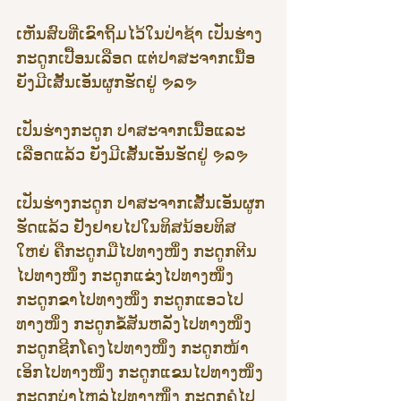
ເຫັນສົບທີ່ເຂົາຖິ້ມໄວ້ໃນປ່າຊ້າ ເປັນຮ່າງ
ກະດູກເປື້ອນເລືອດ ແຕ່ປາສະຈາກເນື້ອ 
ຍັງມີເສັ້ນເອັນຜູກຮັດຢູ່ ຯລຯ 
ເປັນຮ່າງກະດູກ ປາສະຈາກເນື້ອແລະ
ເລືອດແລ້ວ ຍັງມີເສັ້ນເອັນຮັດຢູ່ ຯລຯ 
ເປັນຮ່າງກະດູກ ປາສະຈາກເສັ້ນເອັນຜູກ
ຮັດແລ້ວ ຢັງຢາຍໄປໃນທິສນ້ອຍທິສ
ໃຫຍ່ ຄືກະດູກມືໄປທາງໜຶ່ງ ກະດູກຕີນ
ໄປທາງໜຶ່ງ ກະດູກແຂ່ງໄປທາງໜຶ່ງ 
ກະດູກຂາໄປທາງໜຶ່ງ ກະດູກແອວໄປ
ທາງໜຶ່ງ ກະດູກຂໍ້ສັນຫລັງໄປທາງໜຶ່ງ 
ກະດູກຊີກໂຄງໄປທາງໜຶ່ງ ກະດູກໜ້າ
ເອິກໄປທາງໜຶ່ງ ກະດູກແຂນໄປທາງໜຶ່ງ 
ກະດູກບ່າໄຫລ່ໄປທາງໜຶ່ງ ກະດູກຄໍໄປ