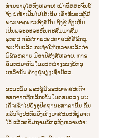
ທ່ານອາວຸໂສທັງຫລາຍ! ໜ້າອັສສະຈັນຍ໌
ຈິງ ບໍ່ໜ້າເປັນໄປໄດ້ເລີຍ ເທົ່າທີ່ພຣະຜູ້ມີ
ພຣະພາຄພຣະອົງຄ໌ນັ້ນ ຊົງຮູ້ ຊົງເຫັນ 
ເປັນພຣະອະຣະຫັນຕະສັມມາສັມ
ພຸທທະ ຕຣັສກາຍະຄະຕາສະຕິທີ່ພິກຂຸ
ຈະເຣີນແລ້ວ ກະທຳໃຫ້ຫລາຍແລ້ວວ່າ 
ມີຜົລຫລາຍ ມີອານິສົງສ໌ຫລາຍ. ກາຣ
ສົນທະນາກັນໃນລະຫວ່າງຂອງພິກຂຸ
ເຫລົ່ານັ້ນ ຄ້າງຢູ່ພຽງເທົ່ານີ້ແລ.
ຂະນະນັ້ນ ພຣະຜູ້ມີພຣະພາຄສະເດັຈ
ອອກຈາກທີ່ຫລີກເຣັ້ນໃນຕອນແລງ ສະ
ເດັຈເຂົ້າໄປຍັງອຸປັຕຖານະສາລານັ້ນ ຄັນ
ແລ້ວຈຶ່ງປະທັບນັ່ງເທິງອາສະນະທີ່ປູລາດ
ໄວ້ ແລ້ວຕຣັສຖາມພິກຂຸທັງຫລາຍວ່າ: