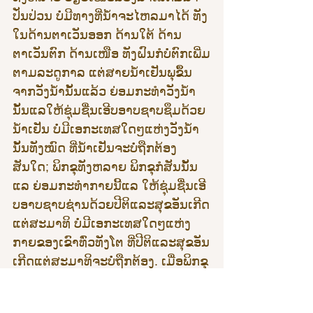
ປັ່ນປ່ວນ ບໍ່ມີທາງທີ່ນ້ຳຈະໄຫລມາໄດ້ ທັງ
ໃນດ້ານຕາເວັນອອກ ດ້ານໃຕ້ ດ້ານ
ຕາເວັນຕົກ ດ້ານເໜືອ ທັງຝົນກໍບໍ່ຕົກເພີ່ມ
ຕາມລະດູກາລ ແຕ່ສາຍນ້ຳເຢັນພຸຂຶ້ນ
ຈາກວັງນ້ຳນັ້ນແລ້ວ ຍ່ອມກະທຳວັງນ້ຳ
ນັ້ນແລໃຫ້ຊຸ່ມຊື່ນເອີບອາບຊາບຊຶມດ້ວຍ
ນ້ຳເຢັນ ບໍ່ມີເອກະເທສໃດໆແຫ່ງວັງນ້ຳ
ນັ້ນທັງໝົດ ທີ່ນ້ຳເຢັນຈະບໍ່ຖືກຕ້ອງ 
ສັນໃດ; ພິກຂຸທັງຫລາຍ ພິກຂຸກໍສັນນັ້ນ
ແລ ຍ່ອມກະທຳກາຍນີ້ແລ ໃຫ້ຊຸ່ມຊື່ນເອີ
ບອາບຊາບຊ່ານດ້ວຍປີຕິແລະສຸຂອັນເກີດ
ແຕ່ສະມາທິ ບໍ່ມີເອກະເທສໃດໆແຫ່ງ
ກາຍຂອງເຂົາທົ່ວທັງໂຕ ທີ່ປີຕິແລະສຸຂອັນ
ເກີດແຕ່ສະມາທິຈະບໍ່ຖືກຕ້ອງ. ເມື່ອພິກຂຸ
ບໍ່ປະມາທ ມີຄວາມພຽນ ມີຕົນສົ່ງໄປໃນ
ທັມຢູ່ຢ່າງນີ້ ຍ່ອມລະຄວາມຣະນຶກ ແລະ