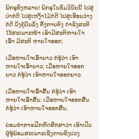
ພິກຂຸທັງຫລາຍ! ພິກຂຸໃນທັມວິນັຍນີ້ ໄປສູ່
ປ່າກໍດີ ໄປສູ່ເຫງົ້າໄມ້ກໍດີ ໄປສູ່ເຮືອນວ່າງ
ກໍດີ ນັ່ງຄູ້ບັນລັງ ຕັ້ງກາຍຕົງ ດຳຣົງສະຕິ
ໄວ້ສະເພາະໜ້າ ເຂົາມີສະຕິຫາຍໃຈ
ເຂົ້າ ມີສະຕິ ຫາຍໃຈອອກ;
ເມື່ອຫາຍໃຈເຂົ້າຍາວ ກໍຮູ້ວ່າ ເຮົາ
ຫາຍໃຈເຂົ້າຍາວ; ເມື່ອຫາຍໃຈອອກ
ຍາວ ກໍຮູ້ວ່າ ເຮົາຫາຍໃຈອອກຍາວ. 
ເມື່ອຫາຍໃຈເຂົ້າສັ້ນ ກໍຮູ້ວ່າ ເຮົາ
ຫາຍໃຈເຂົ້າສັ້ນ; ເມື່ອຫາຍໃຈອອກສັ້ນ 
ກໍຮູ້ວ່າ ເຮົາຫາຍໃຈອອກສັ້ນ.
ຍ່ອມທຳກາຣຝຶກຫັດສຶກສາວ່າ ເຮົາເປັນ
ຜູ້ຮູ້ພ້ອມສະເພາະເຊິ່ງກາຍທັງປວງ 