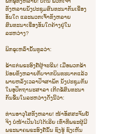
ພິກຂຸທັງຫລາຍ! ບັດນີ້ ພວກເຈົ້າ
ທັງຫລາຍນັ່ງປະຊຸມສົນທະນາກັນເຣື່ອງ
ອັນໃດ ແລະພວກເຈົ້າທັງຫລາຍ
ສົນທະນາເຣື່ອງອັນໃດຄ້າງຢູ່ໃນ
ລະຫວ່າງ?
ພິກຂຸເຫລົ່ານັ້ນທູລວ່າ:
ຂ້າແຕ່ພຣະອົງຄ໌ຜູ້ຈະຣີນ! ເມື່ອພວກຂ້າ
ນ້ອຍທັງຫລາຍກັບຈາກບິນທະບາຕແລ້ວ 
ພາຍຫລັງເວລາປັຈສາພັຕ ນັ່ງປະຊຸມກັນ
ໃນອຸປັຕຖານະສາລາ ເກີດຂໍ້ສົນທະນາ
ກັນຂຶ້ນໃນລະຫວ່າງດັ່ງນີ້ວ່າ:
ທ່ານອາວຸໂສທັງຫລາຍ! ໜ້າອັສສະຈັນຍ໌
ຈິງ ບໍ່ໜ້າເປັນໄປໄດ້ເລີຍ ເທົ່າທີ່ພຣະຜູ້ມີ
ພຣະພາຄພຣະອົງຄ໌ນັ້ນ ຊົງຮູ້ ຊົງເຫັນ 