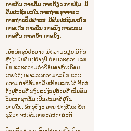
ກາຣກິນ ກາຣດື່ມ ກາຣຄ້ຽວ ກາຣຊີມ, ມີ
ສັມປະຊັນຍະໃນກາຣຖ່າຍອຸຈຈາຣະ 
ກາຣຖ່າຍປັສສາວະ, ມີສັມປະຊັນຍະໃນ
ກາຣເດີນ ກາຣຢືນ ກາຣນັ່ງ ກາຣນອນ 
ກາຣຕື່ນ ກາຣເວົ້າ ກາຣນິ້ງ.
ເມື່ອພິກຂຸບໍ່ປະມາທ ມີຄວາມພຽນ ມີຕົນ
ສົ່ງໄປໃນທັມຢູ່ຢ່າງນີ້ ຍ່ອມລະຄວາມຣະ
ນຶກ ແລະຄວາມດຳຣິອັນອາສັຍເຮືອນ
ເສຍໄດ້; ເພາະລະຄວາມຣະນຶກ ແລະ
ຄວາມດຳຣິອັນອາສັຍເຮືອນເສຍໄດ້ ຈິຕກໍ
ຕັ້ງຢູ່ດ້ວຍດີ ສງົບຣະງັບຢູ່ດ້ວຍດີ ເປັນທັມ
ອັນເອກຜຸດຂຶ້ນ ເປັນສະມາທິຢູ່ໃນ
ພາຍໃນ. ພິກຂຸທັງຫລາຍ ຢ່າງນີ້ແລ ພິກ
ຂຸຊື່ວ່າ ຈະເຣີນກາຍະຄະຕາສະຕິ.
ພິກຂຸທັງຫລາຍ! ອີກປະກາຣໜຶ່ງ ພິກຂຸ