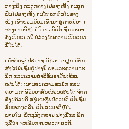
ທາງໜຶ່ງ ກະດູກຄາງໄປທາງໜຶ່ງ ກະດູກ
ຟັນໄປທາງໜຶ່ງ ກະໂຫລກຫົວໄປທາງ 
ໜຶ່ງ ເຂົາຍ່ອມນ້ອມເຂົ້າມາສູ່ກາຍນີ້ວ່າ ກໍ
ຮ່າງກາຍນີ້ໜໍ ກໍມີແນວນີ້ເປັນທັມມະດາ 
ຄົງເປັນແນວນີ້ ບໍ່ລ່ວງພົ້ນຄວາມເປັນແນວ
ນີ້ໄປໄດ້.
ເມື່ອພິກຂຸບໍ່ປະມາທ ມີຄວາມພຽນ ມີຕົນ
ສົ່ງໄປໃນທັມຢູ່ຢ່າງນີ້ ຍ່ອມລະຄວາມຣະ
ນຶກ ແລະຄວາມດຳຣິອັນອາສັຍເຮືອນ
ເສຍໄດ້; ເພາະລະຄວາມຣະນຶກ ແລະ
ຄວາມດຳຣິອັນອາສັຍເຮືອນເສຍໄດ້ ຈິຕກໍ
ຕັ້ງຢູ່ດ້ວຍດີ ສງົບຣະງັບຢູ່ດ້ວຍດີ ເປັນທັມ
ອັນເອກຜຸດຂຶ້ນ ເປັນສະມາທິຢູ່ໃນ
ພາຍໃນ. ພິກຂຸທັງຫລາຍ ຢ່າງນີ້ແລ ພິກ
ຂຸຊື່ວ່າ ຈະເຣີນກາຍະຄະຕາສະຕິ.