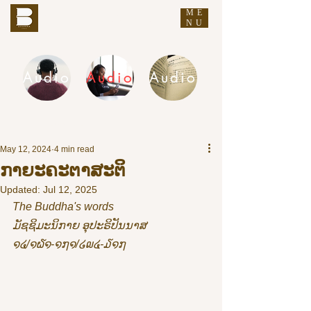
ME
THE BUDDHA'S WORDS
NU
Audio
Audio
Audio
DHAMMA AUDIO
May 12, 2024
4 min read
ກາຍະຄະຕາສະຕິ
Updated:
Jul 12, 2025
The Buddha's words
ມັຊຊິມະນິກາຍ ອຸປະຣິປັນນາສ 
໑໔/໑໖໑-໑໗໑/໒໙໔-໓໑໗