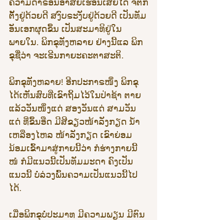
ຄວາມດຳຣິອັນອາສັຍເຮືອນເສຍໄດ້ ຈິຕກໍ
ຕັ້ງຢູ່ດ້ວຍດີ ສງົບຣະງັບຢູ່ດ້ວຍດີ ເປັນທັມ
ອັນເອກຜຸດຂຶ້ນ ເປັນສະມາທິຢູ່ໃນ
ພາຍໃນ. ພິກຂຸທັງຫລາຍ ຢ່າງນີ້ແລ ພິກ
ຂຸຊື່ວ່າ ຈະເຣີນກາຍະຄະຕາສະຕິ.
ພິກຂຸທັງຫລາຍ! ອີກປະກາຣໜຶ່ງ ພິກຂຸ
ໄດ້ເຫັນສົບທີ່ເຂົາຖິ້ມໄວ້ໃນປ່າຊ້າ ຕາຍ
ແລ້ວວັນໜຶ່ງແດ່ ສອງວັນແດ່ ສາມວັນ
ແດ່ ທີ່ຂຶ້ນອືດ ມີສີຂຽວໜ້າລັງກຽດ ນ້ຳ
ເຫລືອງໄຫລ ໜ້າລັງກຽດ ເຂົາຍ່ອມ
ນ້ອມເຂົ້າມາສູ່ກາຍນີ້ວ່າ ກໍຮ່າງກາຍນີ້
ໜໍ ກໍມີແນວນີ້ເປັນທັມມະດາ ຄົງເປັນ
ແນວນີ້ ບໍ່ລ່ວງພົ້ນຄວາມເປັນແນວນີ້ໄປ
ໄດ້.
ເມື່ອພິກຂຸບໍ່ປະມາທ ມີຄວາມພຽນ ມີຕົນ