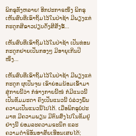
ພິກຂຸທັງຫລາຍ! ອີກປະກາຣໜຶ່ງ ພິກຂຸ
ເຫັນສົບທີ່ເຂົາຖິ້ມໄວ້ໃນປ່າຊ້າ ມີພຽງແຕ່
ກະດູກສີຂາວປຽບດັ່ງສີສັງຂ໌...
ເຫັນສົບທີ່ເຂົາຖິ້ມໄວ້ໃນປ່າຊ້າ ເປັນທ່ອນ
ກະດູກຢາຍເປັນກອງໆ ມີອາຍຸເກີນປີ
ໜຶ່ງ...
ເຫັນສົບທີ່ເຂົາຖິ້ມໄວ້ໃນປ່າຊ້າ ມີພຽງແຕ່
ກະດູກ ຜຸເປັນຈຸນ ເຂົາຍ່ອມນ້ອມເຂົ້າມາ
ສູ່ກາຍນີ້ວ່າ ກໍຮ່າງກາຍນີ້ໜໍ ກໍມີແນວນີ້
ເປັນທັມມະດາ ຄົງເປັນແນວນີ້ ບໍ່ລ່ວງພົ້ນ
ຄວາມເປັນແນວນີ້ໄປໄດ້. ເມື່ອພິກຂຸບໍ່ປະ
ມາທ ມີຄວາມພຽນ ມີຕົນສົ່ງໄປໃນທັມຢູ່
ຢ່າງນີ້ ຍ່ອມລະຄວາມຣະນຶກ ແລະ
ຄວາມດຳຣິອັນອາສັຍເຮືອນເສຍໄດ້; 