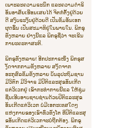
ເພາະລະຄວາມຣະນຶກ ແລະຄວາມດຳຣິ
ອັນອາສັຍເຮືອນເສຍໄດ້ ຈິຕກໍຕັ້ງຢູ່ດ້ວຍ
ດີ ສງົບຣະງັບຢູ່ດ້ວຍດີ ເປັນທັມອັນເອກ
ຜຸດຂຶ້ນ ເປັນສະມາທິຢູ່ໃນພາຍໃນ. ພິກຂຸ
ທັງຫລາຍ ຢ່າງນີ້ແລ ພິກຂຸຊື່ວ່າ ຈະເຣີນ
ກາຍະຄະຕາສະຕິ.
ພິກຂຸທັງຫລາຍ! ອີກປະກາຣໜຶ່ງ ພິກຂຸສ
ງັດຈາກກາມທັງຫລາຍ ສງັດຈາກ
ອະກຸສົລທັມທັງຫລາຍ ບັນລຸປະຖົມຊານ 
ມີວິຕົກ ມີວິຈາຣ ມີປີຕິແລະສຸຂອັນເກີດ
ແຕ່ວິເວກຢູ່ ເຂົາກະທຳກາຍນີ້ແລ ໃຫ້ຊຸ່ມ
ຊື່ນເອີບອາບຊາບຊ່ານດ້ວຍປີຕິແລະສຸຂ
ອັນເກີດແຕ່ວິເວກ ບໍ່ມີເອກະເທສໃດໆ
ແຫ່ງກາຍຂອງເຂົາທົ່ວທັງໂຕ ທີ່ປີຕິແລະສຸ
ຂອັນເກີດແຕ່ວິເວກຈະບໍ່ຖືກຕ້ອງ. ພິກຂຸ