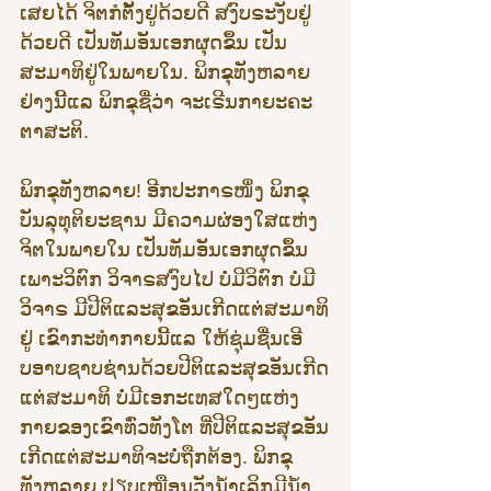
ເສຍໄດ້ ຈິຕກໍຕັ້ງຢູ່ດ້ວຍດີ ສງົບຣະງັບຢູ່
ດ້ວຍດີ ເປັນທັມອັນເອກຜຸດຂຶ້ນ ເປັນ
ສະມາທິຢູ່ໃນພາຍໃນ. ພິກຂຸທັງຫລາຍ 
ຢ່າງນີ້ແລ ພິກຂຸຊື່ວ່າ ຈະເຣີນກາຍະຄະ
ຕາສະຕິ.
ພິກຂຸທັງຫລາຍ! ອີກປະກາຣໜຶ່ງ ພິກຂຸ
ບັນລຸທຸຕິຍະຊານ ມີຄວາມຜ່ອງໃສແຫ່ງ
ຈິຕໃນພາຍໃນ ເປັນທັມອັນເອກຜຸດຂຶ້ນ 
ເພາະວິຕົກ ວິຈາຣສງົບໄປ ບໍ່ມີວິຕົກ ບໍ່ມີ
ວິຈາຣ ມີປີຕິແລະສຸຂອັນເກີດແຕ່ສະມາທິ
ຢູ່ ເຂົາກະທຳກາຍນີ້ແລ ໃຫ້ຊຸ່ມຊື່ນເອີ
ບອາບຊາບຊ່ານດ້ວຍປີຕິແລະສຸຂອັນເກີດ
ແຕ່ສະມາທິ ບໍ່ມີເອກະເທສໃດໆແຫ່ງ
ກາຍຂອງເຂົາທົ່ວທັງໂຕ ທີ່ປີຕິແລະສຸຂອັນ
ເກີດແຕ່ສະມາທິຈະບໍ່ຖືກຕ້ອງ. ພິກຂຸ
ທັງຫລາຍ ປຽບເໝືອນວັງນ້ຳເລິກມີນ້ຳ