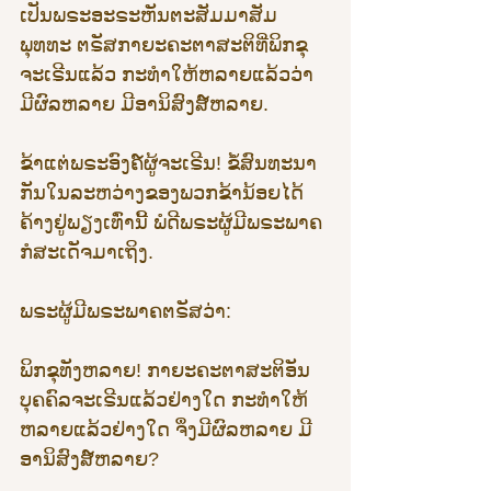
ເປັນພຣະອະຣະຫັນຕະສັມມາສັມ
ພຸທທະ ຕຣັສກາຍະຄະຕາສະຕິທີ່ພິກຂຸ
ຈະເຣີນແລ້ວ ກະທຳໃຫ້ຫລາຍແລ້ວວ່າ 
ມີຜົລຫລາຍ ມີອານິສົງສ໌ຫລາຍ. 
ຂ້າແຕ່ພຣະອົງຄ໌ຜູ້ຈະເຣີນ! ຂໍ້ສົນທະນາ
ກັນໃນລະຫວ່າງຂອງພວກຂ້ານ້ອຍໄດ້
ຄ້າງຢູ່ພຽງເທົ່ານີ້ ພໍດີພຣະຜູ້ມີພຣະພາຄ
ກໍສະເດັຈມາເຖິງ.
ພຣະຜູ້ມີພຣະພາຄຕຣັສວ່າ:
ພິກຂຸທັງຫລາຍ! ກາຍະຄະຕາສະຕິອັນ
ບຸຄຄົລຈະເຣີນແລ້ວຢ່າງໃດ ກະທຳໃຫ້
ຫລາຍແລ້ວຢ່າງໃດ ຈຶ່ງມີຜົລຫລາຍ ມີ
ອານິສົງສ໌ຫລາຍ?