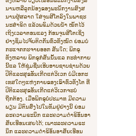
ທັງຫລາຍ ປຽບເໝືອນພະນັກງານສົງສ
ນານຫລືລູກນ້ອງຂອງພະນັກງານສົງສ
ນານຜູ້ສລາດ ໃສ່ຈຸນສີໂຕລົງໃນພາຊະ
ນະສຳຣິດ ແລ້ວພຣົມດ້ວຍນ້ຳ ໝັກໄວ້ 
ເຖິງເວລາຕອນແລງ ກ້ອນຈຸນສີໂຕເຊິ່ງ
ຢ່າງຊຶມໄປຈັບຕິດກັນທົ່ວທັງໝົດ ຍ່ອມບໍ່
ກະແຈກກະຈາຍອອກ ສັນໃດ; ພິກຂຸ
ທັງຫລາຍ ພິກຂຸກໍສັນນັ້ນແລ ກະທຳກາຍ
ນີ້ແລ ໃຫ້ຊຸ່ມຊື່ນເອີບອາບຊາບຊ່ານດ້ວຍ
ປີຕິແລະສຸຂອັນເກີດແຕ່ວິເວກ ບໍ່ມີເອກະ
ເທສໃດໆແຫ່ງກາຍຂອງເຂົາທົ່ວທັງໂຕ ທີ່
ປີຕິແລະສຸຂອັນເກີດແຕ່ວິເວກຈະບໍ່
ຖືກຕ້ອງ. ເມື່ອພິກຂຸບໍ່ປະມາທ ມີຄວາມ
ພຽນ ມີຕົນສົ່ງໄປໃນທັມຢູ່ຢ່າງນີ້ ຍ່ອມ
ລະຄວາມຣະນຶກ ແລະຄວາມດຳຣິອັນອາ
ສັຍເຮືອນເສຍໄດ້; ເພາະລະຄວາມຣະ
ນຶກ ແລະຄວາມດຳຣິອັນອາສັຍເຮືອນ