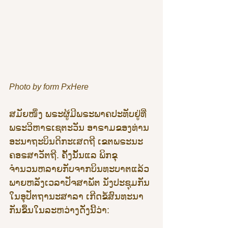
Photo by form PxHere
ສມັຍໜຶ່ງ ພຣະຜູ້ມີພຣະພາຄປະທັບຢູ່ທີ່
ພຣະວິຫາຣເຊຕະວັນ ອາຣາມຂອງທ່ານ
ອະນາຖະບິນດິກະເສດຖີ ເຂຕພຣະນະ
ຄອຣສາວັຕຖີ. ຄັ້ງນັ້ນແລ ພິກຂຸ
ຈຳນວນຫລາຍກັບຈາກບິນທະບາຕແລ້ວ 
ພາຍຫລັງເວລາປັຈສາພັຕ ນັ່ງປະຊຸມກັນ
ໃນອຸປັຕຖານະສາລາ ເກີດຂໍ້ສົນທະນາ
ກັນຂຶ້ນໃນລະຫວ່າງດັ່ງນີ້ວ່າ: