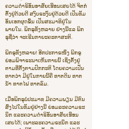
ຄວາມດຳຣິອັນອາສັຍເຮືອນເສຍໄດ້ ຈິຕກໍ
ຕັ້ງຢູ່ດ້ວຍດີ ສງົບຣະງັບຢູ່ດ້ວຍດີ ເປັນທັມ
ອັນເອກຜຸດຂຶ້ນ ເປັນສະມາທິຢູ່ໃນ
ພາຍໃນ. ພິກຂຸທັງຫລາຍ ຢ່າງນີ້ແລ ພິກ
ຂຸຊື່ວ່າ ຈະເຣີນກາຍະຄະຕາສະຕິ.
ພິກຂຸທັງຫລາຍ! ອີກປະກາຣໜຶ່ງ ພິກຂຸ
ຍ່ອມພິຈາຣະນາເຫັນກາຍນີ້ ເຊິ່ງຕັ້ງຢູ່
ຕາມທີ່ຕັ້ງຕາມປົກກະຕິ ໂດຍຄວາມເປັນ
ທາຕວ່າ ມີຢູ່ໃນກາຍນີ້ຄື ທາຕດິນ ທາຕ
ນໍ້າ ທາຕໄຟ ທາຕລົມ.
ເມື່ອພິກຂຸບໍ່ປະມາທ ມີຄວາມພຽນ ມີຕົນ
ສົ່ງໄປໃນທັມຢູ່ຢ່າງນີ້ ຍ່ອມລະຄວາມຣະ
ນຶກ ແລະຄວາມດຳຣິອັນອາສັຍເຮືອນ
ເສຍໄດ້; ເພາະລະຄວາມຣະນຶກ ແລະ