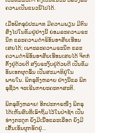
ຄວາມເປັນແນວນີ້ໄປໄດ້.
ເມື່ອພິກຂຸບໍ່ປະມາທ ມີຄວາມພຽນ ມີຕົນ
ສົ່ງໄປໃນທັມຢູ່ຢ່າງນີ້ ຍ່ອມລະຄວາມຣະ
ນຶກ ແລະຄວາມດຳຣິອັນອາສັຍເຮືອນ
ເສຍໄດ້; ເພາະລະຄວາມຣະນຶກ ແລະ
ຄວາມດຳຣິອັນອາສັຍເຮືອນເສຍໄດ້ ຈິຕກໍ
ຕັ້ງຢູ່ດ້ວຍດີ ສງົບຣະງັບຢູ່ດ້ວຍດີ ເປັນທັມ
ອັນເອກຜຸດຂຶ້ນ ເປັນສະມາທິຢູ່ໃນ
ພາຍໃນ. ພິກຂຸທັງຫລາຍ ຢ່າງນີ້ແລ ພິກ
ຂຸຊື່ວ່າ ຈະເຣີນກາຍະຄະຕາສະຕິ.
ພິກຂຸທັງຫລາຍ! ອີກປະກາຣໜຶ່ງ ພິກຂຸ
ໄດ້ເຫັນສົບທີ່ເຂົາຖິ້ມໄວ້ໃນປ່າຊ້າ ເປັນ
ຮ່າງກະດູກ ຍັງມີເນື້ອແລະເລືອດ ຍັງມີ
ເສັ້ນເອັນຜູກຮັດຢູ່...