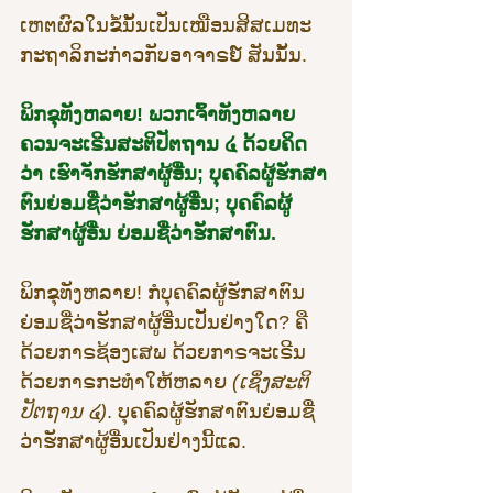
ເຫຕຜົລໃນຂໍ້ນັ້ນເປັນເໝືອນສິສເມທະ
ກະຖາລິກະກ່າວກັບອາຈາຣຍ໌ ສັນນັ້ນ.
ພິກຂຸທັງຫລາຍ! ພວກເຈົ້າທັງຫລາຍ
ຄວນຈະເຣີນສະຕິປັຕຖານ ໔ ດ້ວຍຄິດ
ວ່າ ເຮົາຈັກຮັກສາຜູ້ອື່ນ; ບຸຄຄົລຜູ້ຮັກສາ
ຕົນຍ່ອມຊື່ວ່າຮັກສາຜູ້ອື່ນ; ບຸຄຄົລຜູ້
ຮັກສາຜູ້ອື່ນ ຍ່ອມຊື່ວ່າຮັກສາຕົນ.
ພິກຂຸທັງຫລາຍ! ກໍບຸຄຄົລຜູ້ຮັກສາຕົນ
ຍ່ອມຊື່ວ່າຮັກສາຜູ້ອື່ນເປັນຢ່າງໃດ? ຄື 
ດ້ວຍກາຣຊ້ອງເສພ ດ້ວຍກາຣຈະເຣີນ 
ດ້ວຍກາຣກະທຳໃຫ້ຫລາຍ 
(ເຊິ່ງສະຕິ
ປັຕຖານ ໔)
. ບຸຄຄົລຜູ້ຮັກສາຕົນຍ່ອມຊື່
ວ່າຮັກສາຜູ້ອື່ນເປັນຢ່າງນີ້ແລ.