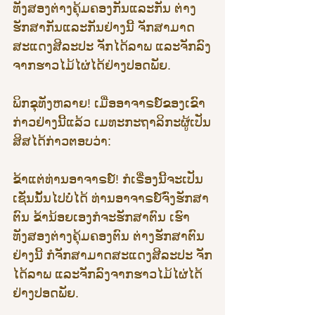
ທັງສອງຕ່າງຄຸ້ມຄອງກັນແລະກັນ ຕ່າງ
ຮັກສາກັນແລະກັນຢ່າງນີ້ ຈັກສາມາດ
ສະແດງສີລະປະ ຈັກໄດ້ລາພ ແລະຈັກລົງ
ຈາກຮາວໄມ້ໄຜ່ໄດ້ຢ່າງປອດພັຍ.
ພິກຂຸທັງຫລາຍ! ເມື່ອອາຈາຣຍ໌ຂອງເຂົາ
ກ່າວຢ່າງນີ້ແລ້ວ ເມທະກະຖາລິກະຜູ້ເປັນ
ສິສໄດ້ກ່າວຕອບວ່າ: 
ຂ້າແຕ່ທ່ານອາຈາຣຍ໌! ກໍເຣື່ອງນີ້ຈະເປັນ
ເຊັ່ນນັ້ນໄປບໍ່ໄດ້ ທ່ານອາຈາຣຍ໌ຈົ່ງຮັກສາ
ຕົນ ຂ້ານ້ອຍເອງກໍຈະຮັກສາຕົນ ເຮົາ
ທັງສອງຕ່າງຄຸ້ມຄອງຕົນ ຕ່າງຮັກສາຕົນ
ຢ່າງນີ້ ກໍຈັກສາມາດສະແດງສີລະປະ ຈັກ
ໄດ້ລາພ ແລະຈັກລົງຈາກຮາວໄມ້ໄຜ່ໄດ້
ຢ່າງປອດພັຍ.