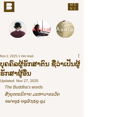
ME
THE BUDDHA'S WORDS
NU
Audio
Audio
Audio
DHAMMA AUDIO
Nov 2, 2025
1 min read
ບຸຄຄົລຜູ້ຮັກສາຕົນ ຊື່ວ່າເປັນຜູ້
ຮັກສາຜູ້ອື່ນ
Updated:
Nov 27, 2025
The Buddha's words
ສັງຍຸຕຕະນິກາຍ ມະຫາວາຣະວັຄ 
໑໙/໑໘໕-໑໘໖/໗໕໘-໘໒