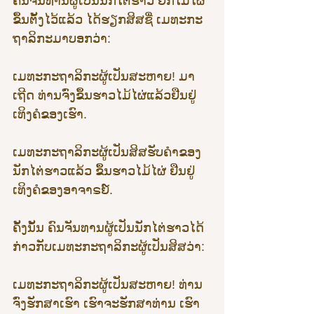
ຄົນຈັນທານຜູ້ເປັນນັກໄຕ່ຮາວ ຍົກໄມ້ໄຜ່
ຂຶ້ນຕັ້ງໄວ້ແລ້ວ ໄດ້ຮຽກສິສຊື່ ເມທະກະ
ຖາລິກະມາບອກວ່າ: 
ເມທະກະຖາລິກະຜູ້ເປັນສະຫາຍ! ມາ
ເຖີດ ທ່ານຈົ່ງຂຶ້ນຮາວໄມ້ໄຜ່ແລ້ວຢືນຢູ່
ເທິງຄໍຂອງເຮົາ. 
ເມທະກະຖາລິກະຜູ້ເປັນສິສຮັບຄຳຂອງ
ນັກໄຕ່ຮາວແລ້ວ ຂຶ້ນຮາວໄມ້ໄຜ່ ຢືນຢູ່
ເທິງຄໍຂອງອາຈາຣຍ໌. 
ຄັ້ງນັ້ນ ຄົນຈັນທານຜູ້ເປັນນັກໄຕ່ຮາວໄດ້
ກ່າວກັບເມທະກະຖາລິກະຜູ້ເປັນສິສວ່າ: 
ເມທະກະຖາລິກະຜູ້ເປັນສະຫາຍ! ທ່ານ
ຈົ່ງຮັກສາເຮົາ ເຮົາຈະຮັກສາທ່ານ ເຮົາ