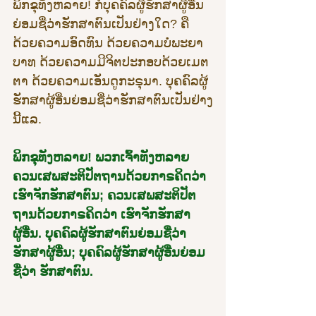
ພິກຂຸທັງຫລາຍ! ກໍບຸຄຄົລຜູ້ຮັກສາຜູ້ອື່ນ
ຍ່ອມຊື່ວ່າຮັກສາຕົນເປັນຢ່າງໃດ? ຄື 
ດ້ວຍຄວາມອົດທົນ ດ້ວຍຄວາມບໍ່ພະຍາ
ບາທ ດ້ວຍຄວາມມີຈິຕປະກອບດ້ວຍເມຕ
ຕາ ດ້ວຍຄວາມເອັນດູກະຣຸນາ. ບຸຄຄົລຜູ້
ຮັກສາຜູ້ອື່ນຍ່ອມຊື່ວ່າຮັກສາຕົນເປັນຢ່າງ
ນີ້ແລ.
ພິກຂຸທັງຫລາຍ! ພວກເຈົ້າທັງຫລາຍ
ຄວນເສພສະຕິປັຕຖານດ້ວຍກາຣຄິດວ່າ 
ເຮົາຈັກຮັກສາຕົນ; ຄວນເສພສະຕິປັຕ
ຖານດ້ວຍກາຣຄິດວ່າ ເຮົາຈັກຮັກສາ
ຜູ້ອື່ນ. ບຸຄຄົລຜູ້ຮັກສາຕົນຍ່ອມຊື່ວ່າ
ຮັກສາຜູ້ອື່ນ; ບຸຄຄົລຜູ້ຮັກສາຜູ້ອື່ນຍ່ອມ
ຊື່ວ່າ ຮັກສາຕົນ.