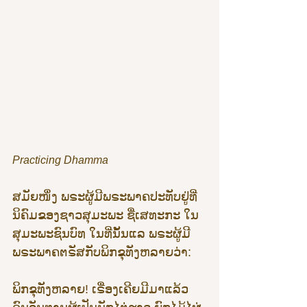
Practicing Dhamma
ສມັຍໜຶ່ງ ພຣະຜູ້ມີພຣະພາຄປະທັບຢູ່ທີ່
ນິຄົມຂອງຊາວສຸມະພະ ຊື່ເສທະກະ ໃນ
ສຸມະພະຊົນບົທ ໃນທີ່ນັ້ນແລ ພຣະຜູ້ມີ
ພຣະພາຄຕຣັສກັບພິກຂຸທັງຫລາຍວ່າ:
ພິກຂຸທັງຫລາຍ! ເຣື່ອງເຄີຍມີມາແລ້ວ 